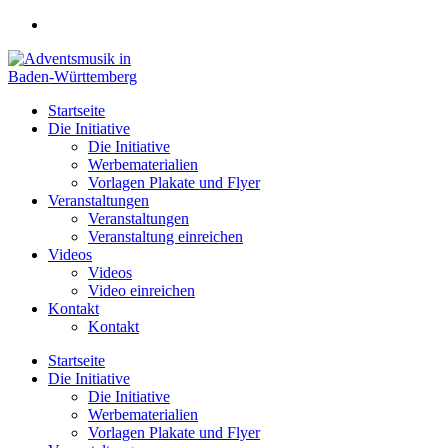
Zum
Inhalt
springen
Startseite
Die Initiative
Die Initiative
Werbematerialien
Vorlagen Plakate und Flyer
Veranstaltungen
Veranstaltungen
Veranstaltung einreichen
Videos
Videos
Video einreichen
Kontakt
Kontakt
Startseite
Die Initiative
Die Initiative
Werbematerialien
Vorlagen Plakate und Flyer