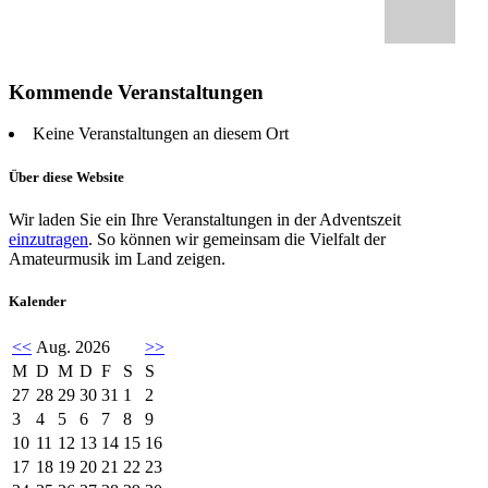
Kommende Veranstaltungen
Keine Veranstaltungen an diesem Ort
Über diese Website
Wir laden Sie ein Ihre Veranstaltungen in der Adventszeit
einzutragen
. So können wir gemeinsam die Vielfalt der
Amateurmusik im Land zeigen.
Kalender
<<
Aug. 2026
>>
M
D
M
D
F
S
S
27
28
29
30
31
1
2
3
4
5
6
7
8
9
10
11
12
13
14
15
16
17
18
19
20
21
22
23