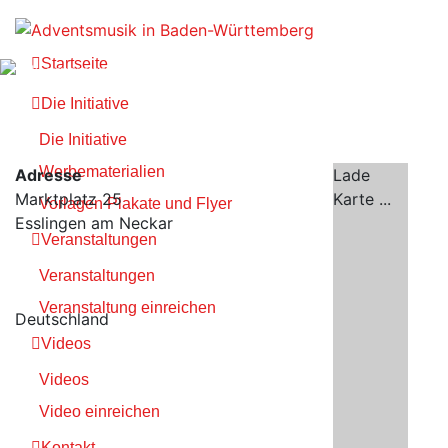
Zum
Inhalt
springen
Startseite
Die Initiative
Die Initiative
Werbematerialien
Adresse
Lade
Marktplatz 25
Karte ...
Vorlagen Plakate und Flyer
Esslingen am Neckar
Veranstaltungen
Veranstaltungen
Veranstaltung einreichen
Deutschland
Videos
Videos
Video einreichen
Kontakt