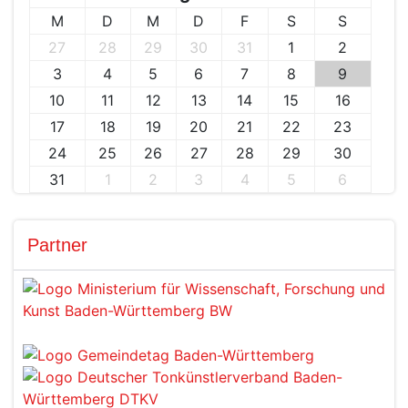
M
D
M
D
F
S
S
27
28
29
30
31
1
2
3
4
5
6
7
8
9
10
11
12
13
14
15
16
17
18
19
20
21
22
23
24
25
26
27
28
29
30
31
1
2
3
4
5
6
Partner