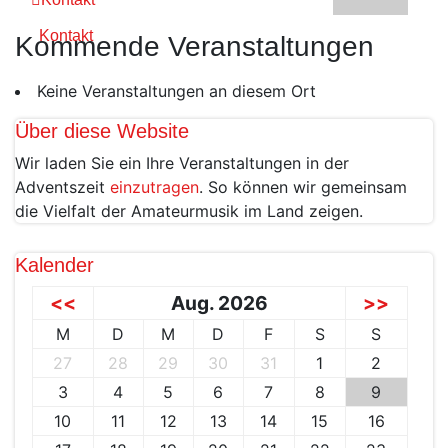
Kontakt
Kommende Veranstaltungen
Keine Veranstaltungen an diesem Ort
Über diese Website
Wir laden Sie ein Ihre Veranstaltungen in der
Adventszeit
einzutragen
. So können wir gemeinsam
die Vielfalt der Amateurmusik im Land zeigen.
Kalender
<<
Aug. 2026
>>
M
D
M
D
F
S
S
27
28
29
30
31
1
2
3
4
5
6
7
8
9
10
11
12
13
14
15
16