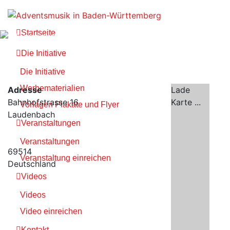
Zum
Inhalt
springen
Startseite
Die Initiative
Die Initiative
Werbematerialien
Adresse
Lade
Bahnhofstrasse 16
Karte ...
Vorlagen Plakate und Flyer
Laudenbach
Veranstaltungen
Veranstaltungen
69514
Veranstaltung einreichen
Deutschland
Videos
Videos
Video einreichen
Kontakt