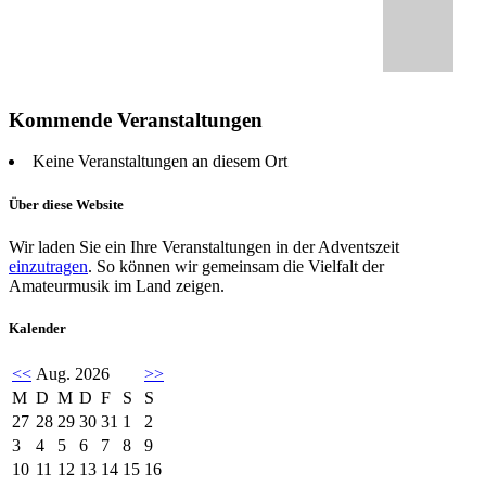
Kommende Veranstaltungen
Keine Veranstaltungen an diesem Ort
Über diese Website
Wir laden Sie ein Ihre Veranstaltungen in der Adventszeit
einzutragen
. So können wir gemeinsam die Vielfalt der
Amateurmusik im Land zeigen.
Kalender
<<
Aug. 2026
>>
M
D
M
D
F
S
S
27
28
29
30
31
1
2
3
4
5
6
7
8
9
10
11
12
13
14
15
16