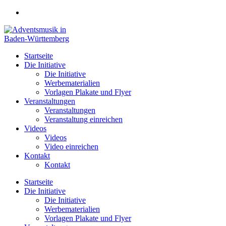
Zum
Inhalt
springen
Startseite
Die Initiative
Die Initiative
Werbematerialien
Vorlagen Plakate und Flyer
Veranstaltungen
Veranstaltungen
Veranstaltung einreichen
Videos
Videos
Video einreichen
Kontakt
Kontakt
Startseite
Die Initiative
Die Initiative
Werbematerialien
Vorlagen Plakate und Flyer