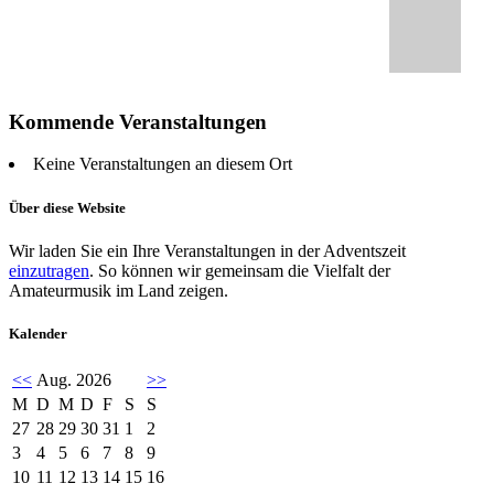
Kommende Veranstaltungen
Keine Veranstaltungen an diesem Ort
Über diese Website
Wir laden Sie ein Ihre Veranstaltungen in der Adventszeit
einzutragen
. So können wir gemeinsam die Vielfalt der
Amateurmusik im Land zeigen.
Kalender
<<
Aug. 2026
>>
M
D
M
D
F
S
S
27
28
29
30
31
1
2
3
4
5
6
7
8
9
10
11
12
13
14
15
16