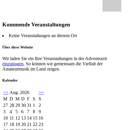
Kommende Veranstaltungen
Keine Veranstaltungen an diesem Ort
Über diese Website
Wir laden Sie ein Ihre Veranstaltungen in der Adventszeit
einzutragen
. So können wir gemeinsam die Vielfalt der
Amateurmusik im Land zeigen.
Kalender
<<
Aug. 2026
>>
M
D
M
D
F
S
S
27
28
29
30
31
1
2
3
4
5
6
7
8
9
10
11
12
13
14
15
16
17
18
19
20
21
22
23