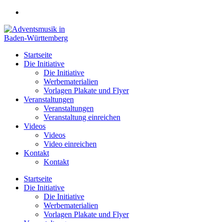
Zum
Inhalt
springen
Startseite
Die Initiative
Die Initiative
Werbematerialien
Vorlagen Plakate und Flyer
Veranstaltungen
Veranstaltungen
Veranstaltung einreichen
Videos
Videos
Video einreichen
Kontakt
Kontakt
Startseite
Die Initiative
Die Initiative
Werbematerialien
Vorlagen Plakate und Flyer